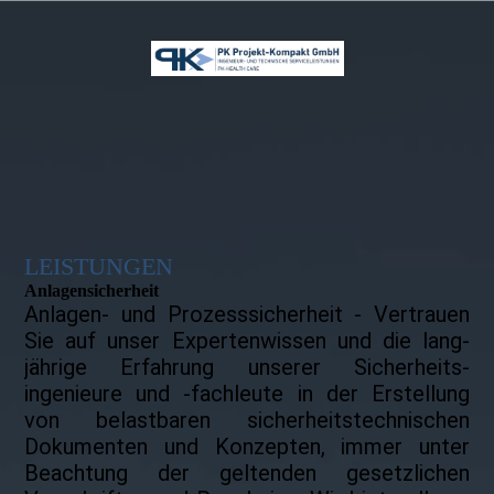
LEISTUNGEN
Anlagen­­sicherheit
Anlagen- und Prozesssicherheit - Vertrauen
Sie auf unser Experten­wissen und die lang­­
jährige Erfah­rung unserer Sicher­heits­
ingenieure und -fach­leute in der Erstellung
von belast­baren sicher­heits­technischen
Dokumenten und Konzepten, immer unter
Beach­tung der geltenden gesetzlichen