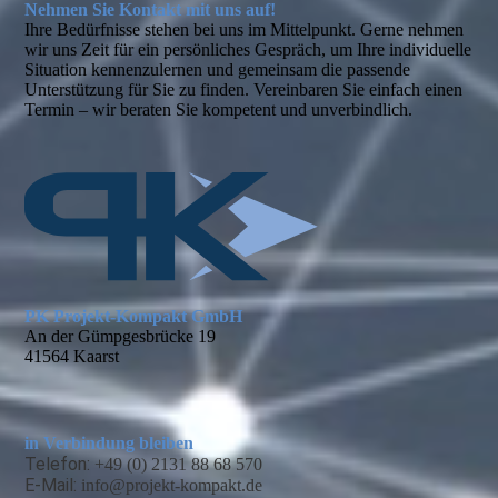
Nehmen Sie Kontakt mit uns auf!
Ihre Bedürfnisse stehen bei uns im Mittelpunkt. Gerne nehmen
wir uns Zeit für ein persönliches Gespräch, um Ihre individuelle
Situation kennenzulernen und gemeinsam die passende
Unterstützung für Sie zu finden. Vereinbaren Sie einfach einen
Termin – wir beraten Sie kompetent und unverbindlich.
PK Projekt-Kompakt GmbH
An der Gümpgesbrücke 19
41564 Kaarst
in Verbindung bleiben
Telefon:
+49 (0) 2131 88 68 570
E-Mail:
info@projekt-kompakt.de