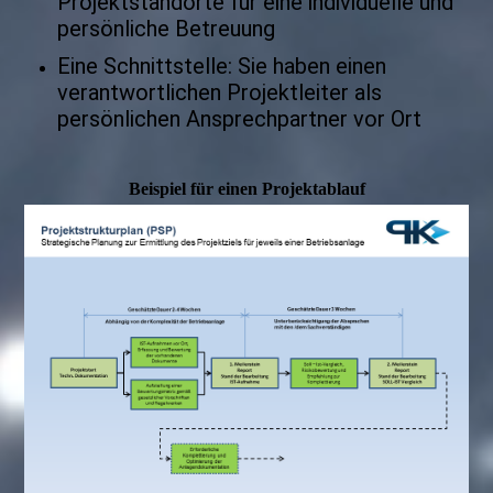
Projektstandorte für eine individuelle und
persönliche Betreuung
Eine Schnittstelle: Sie haben einen
verantwortlichen Projektleiter als
persönlichen Ansprechpartner vor Ort
Beispiel für einen Projektablauf