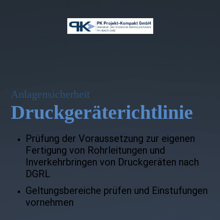
Anlagensicherheit
Druck­geräte­richtlinie
Prüfung der Voraussetzung zur eigenen
Fertigung von Rohr­leitungen und
Inverkehr­bringen von Druckgeräten nach
DGRL
Geltungsbereiche prüfen und Einstufungen
vornehmen